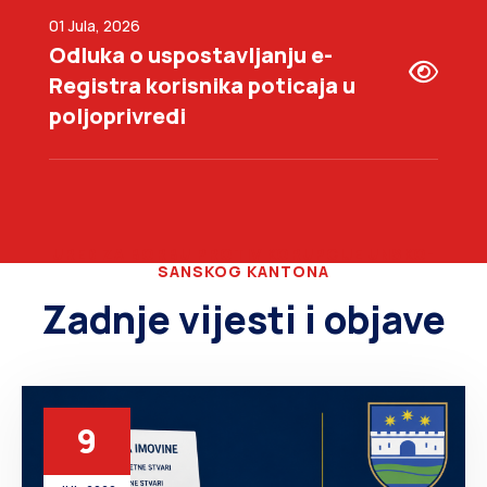
01 Jula, 2026
Odluka o uspostavljanju e-
Registra korisnika poticaja u
poljoprivredi
URED ZA BORBU PROTIV KORUPCIJE UNSKO-
SANSKOG KANTONA
Zadnje vijesti i objave
9