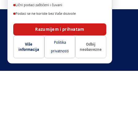
Lični podaci zaštićeni i čuvani
Podaci se ne koriste bez Vaše dozvole
Razumijem i prihvatam
Politika
Više
Odbij
informacija
neobavezne
privatnosti