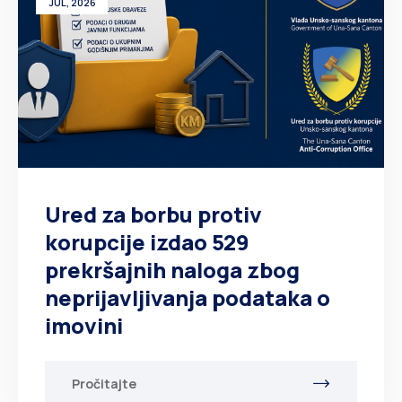
JUL, 2026
Ured za borbu protiv
korupcije izdao 529
prekršajnih naloga zbog
neprijavljivanja podataka o
imovini
Pročitajte